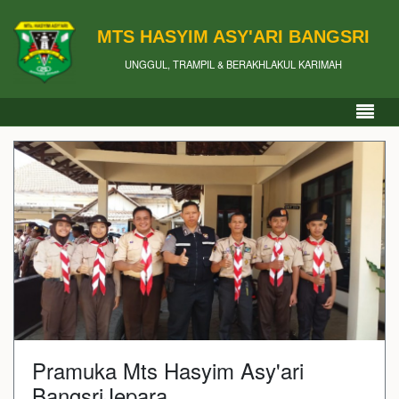
MTS HASYIM ASY'ARI BANGSRI
UNGGUL, TRAMPIL & BERAKHLAKUL KARIMAH
Pramuka Mts Hasyim Asy'ari
BangsriJepara