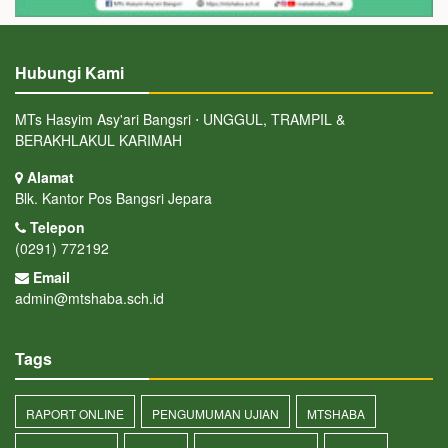
Hubungi Kami
MTs Hasyim Asy'ari Bangsri ⋅ UNGGUL, TRAMPIL &
BERAKHLAKUL KARIMAH
Alamat
Blk. Kantor Pos Bangsri Jepara
Telepon
(0291) 772192
Email
admin@mtshaba.sch.id
Tags
RAPORT ONLINE
PENGUMUMAN UJIAN
MTSHABA