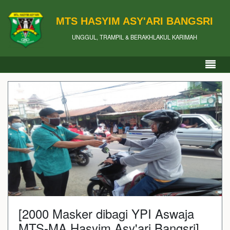
MTS HASYIM ASY'ARI BANGSRI
UNGGUL, TRAMPIL & BERAKHLAKUL KARIMAH
[2000 Masker dibagi YPI Aswaja
MTS-MA Hasyim Asy'ari Bangsri]