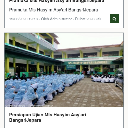
Pramuka Mts Hasyim Asy'ari BangsriJepara
Pramuka Mts Hasyim Asy'ari BangsriJepara
15/03/2020 19:18 - Oleh Administrator - Dilihat 2393 kali
Persiapan Ujian Mts Hasyim Asy'ari
BangsriJepara