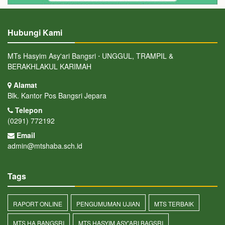
Hubungi Kami
MTs Hasyim Asy'ari Bangsri ⋅ UNGGUL, TRAMPIL &
BERAKHLAKUL KARIMAH
Alamat
Blk. Kantor Pos Bangsri Jepara
Telepon
(0291) 772192
Email
admin@mtshaba.sch.id
Tags
RAPORT ONLINE
PENGUMUMAN UJIAN
MTS TERBAIK
MTS HA BANGSRI
MTS HASYIM ASY'ARI BAGSRI